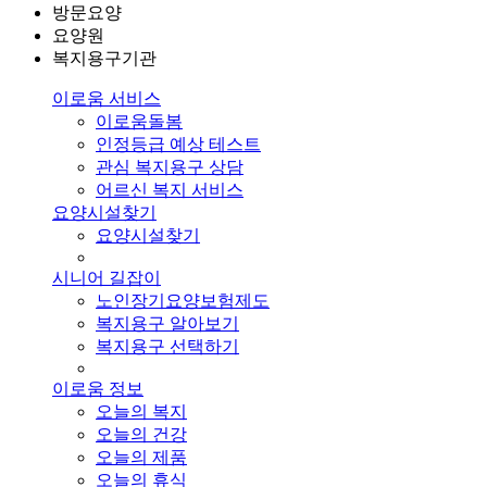
방문요양
요양원
복지용구기관
이로움 서비스
이로움돌봄
인정등급 예상 테스트
관심 복지용구 상담
어르신 복지 서비스
요양시설찾기
요양시설찾기
시니어 길잡이
노인장기요양보험제도
복지용구 알아보기
복지용구 선택하기
이로움 정보
오늘의 복지
오늘의 건강
오늘의 제품
오늘의 휴식