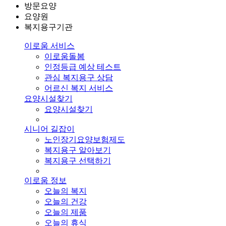
방문요양
요양원
복지용구기관
이로움 서비스
이로움돌봄
인정등급 예상 테스트
관심 복지용구 상담
어르신 복지 서비스
요양시설찾기
요양시설찾기
시니어 길잡이
노인장기요양보험제도
복지용구 알아보기
복지용구 선택하기
이로움 정보
오늘의 복지
오늘의 건강
오늘의 제품
오늘의 휴식