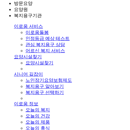
방문요양
요양원
복지용구기관
이로움 서비스
이로움돌봄
인정등급 예상 테스트
관심 복지용구 상담
어르신 복지 서비스
요양시설찾기
요양시설찾기
시니어 길잡이
노인장기요양보험제도
복지용구 알아보기
복지용구 선택하기
이로움 정보
오늘의 복지
오늘의 건강
오늘의 제품
오늘의 휴식