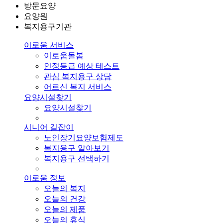
방문요양
요양원
복지용구기관
이로움 서비스
이로움돌봄
인정등급 예상 테스트
관심 복지용구 상담
어르신 복지 서비스
요양시설찾기
요양시설찾기
시니어 길잡이
노인장기요양보험제도
복지용구 알아보기
복지용구 선택하기
이로움 정보
오늘의 복지
오늘의 건강
오늘의 제품
오늘의 휴식