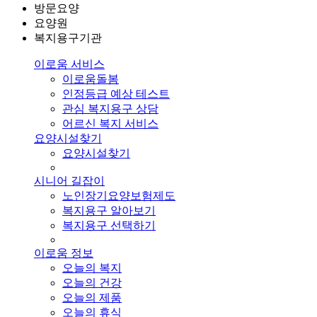
방문요양
요양원
복지용구기관
이로움 서비스
이로움돌봄
인정등급 예상 테스트
관심 복지용구 상담
어르신 복지 서비스
요양시설찾기
요양시설찾기
시니어 길잡이
노인장기요양보험제도
복지용구 알아보기
복지용구 선택하기
이로움 정보
오늘의 복지
오늘의 건강
오늘의 제품
오늘의 휴식