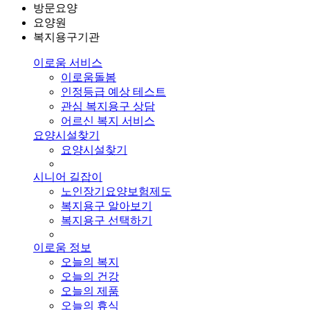
방문요양
요양원
복지용구기관
이로움 서비스
이로움돌봄
인정등급 예상 테스트
관심 복지용구 상담
어르신 복지 서비스
요양시설찾기
요양시설찾기
시니어 길잡이
노인장기요양보험제도
복지용구 알아보기
복지용구 선택하기
이로움 정보
오늘의 복지
오늘의 건강
오늘의 제품
오늘의 휴식