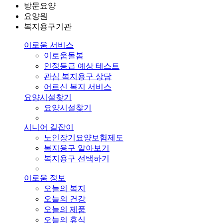
방문요양
요양원
복지용구기관
이로움 서비스
이로움돌봄
인정등급 예상 테스트
관심 복지용구 상담
어르신 복지 서비스
요양시설찾기
요양시설찾기
시니어 길잡이
노인장기요양보험제도
복지용구 알아보기
복지용구 선택하기
이로움 정보
오늘의 복지
오늘의 건강
오늘의 제품
오늘의 휴식