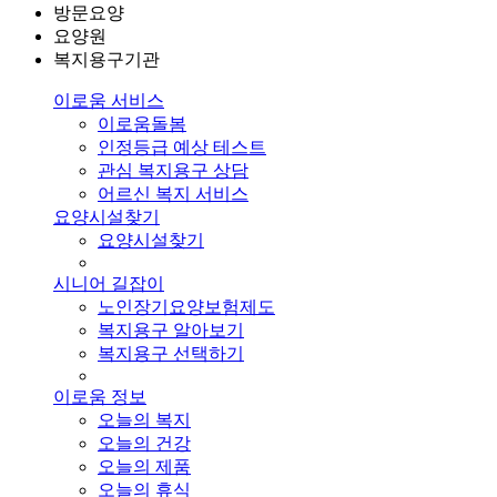
방문요양
요양원
복지용구기관
이로움 서비스
이로움돌봄
인정등급 예상 테스트
관심 복지용구 상담
어르신 복지 서비스
요양시설찾기
요양시설찾기
시니어 길잡이
노인장기요양보험제도
복지용구 알아보기
복지용구 선택하기
이로움 정보
오늘의 복지
오늘의 건강
오늘의 제품
오늘의 휴식