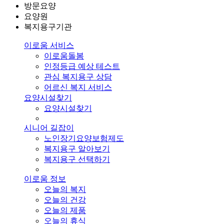
방문요양
요양원
복지용구기관
이로움 서비스
이로움돌봄
인정등급 예상 테스트
관심 복지용구 상담
어르신 복지 서비스
요양시설찾기
요양시설찾기
시니어 길잡이
노인장기요양보험제도
복지용구 알아보기
복지용구 선택하기
이로움 정보
오늘의 복지
오늘의 건강
오늘의 제품
오늘의 휴식