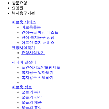
방문요양
요양원
복지용구기관
이로움 서비스
이로움돌봄
인정등급 예상 테스트
관심 복지용구 상담
어르신 복지 서비스
요양시설찾기
요양시설찾기
시니어 길잡이
노인장기요양보험제도
복지용구 알아보기
복지용구 선택하기
이로움 정보
오늘의 복지
오늘의 건강
오늘의 제품
오늘의 휴식