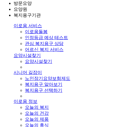
방문요양
요양원
복지용구기관
이로움 서비스
이로움돌봄
인정등급 예상 테스트
관심 복지용구 상담
어르신 복지 서비스
요양시설찾기
요양시설찾기
시니어 길잡이
노인장기요양보험제도
복지용구 알아보기
복지용구 선택하기
이로움 정보
오늘의 복지
오늘의 건강
오늘의 제품
오늘의 휴식