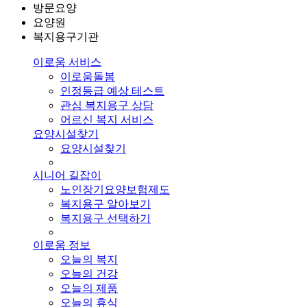
방문요양
요양원
복지용구기관
이로움 서비스
이로움돌봄
인정등급 예상 테스트
관심 복지용구 상담
어르신 복지 서비스
요양시설찾기
요양시설찾기
시니어 길잡이
노인장기요양보험제도
복지용구 알아보기
복지용구 선택하기
이로움 정보
오늘의 복지
오늘의 건강
오늘의 제품
오늘의 휴식