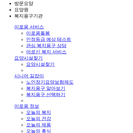
방문요양
요양원
복지용구기관
이로움 서비스
이로움돌봄
인정등급 예상 테스트
관심 복지용구 상담
어르신 복지 서비스
요양시설찾기
요양시설찾기
시니어 길잡이
노인장기요양보험제도
복지용구 알아보기
복지용구 선택하기
이로움 정보
오늘의 복지
오늘의 건강
오늘의 제품
오늘의 휴식