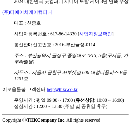
2024 대한민국 굿컴퍼니
시니어 토탈 케어 3년 연속 수상
(주)티에이치케이컴퍼니
대표 : 신종호
사업자등록번호 : 617-86-14330 [
사업자정보확인
]
통신판매신고번호 : 2016-부산금정-0114
주소 : 부산광역시 금정구 중앙대로 1815, 5층(구서동, 가
루라빌딩)
사무소 : 서울시 금천구 서부샛길 606 대성디폴리스 B동
1401호
이로움돌봄 고객센터
help@thkc.co.kr
운영시간 : 평일 09:00 ~ 17:00 (
유선상담
: 10:00 ~ 16:00)
점심시간 : 12:00 ~ 13:30 (주말 및 공휴일 휴무)
Copyright ⓒ
THKCompany Inc.
All rights reserved