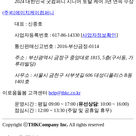
2024 대한민국 굿컴퍼니
시니어 토탈 케어 3년 연속 수상
(주)티에이치케이컴퍼니
대표 : 신종호
사업자등록번호 : 617-86-14330 [
사업자정보확인
]
통신판매신고번호 : 2016-부산금정-0114
주소 : 부산광역시 금정구 중앙대로 1815, 5층(구서동, 가
루라빌딩)
사무소 : 서울시 금천구 서부샛길 606 대성디폴리스 B동
1401호
이로움돌봄 고객센터
help@thkc.co.kr
운영시간 : 평일 09:00 ~ 17:00 (
유선상담
: 10:00 ~ 16:00)
점심시간 : 12:00 ~ 13:30 (주말 및 공휴일 휴무)
Copyright ⓒ
THKCompany Inc.
All rights reserved