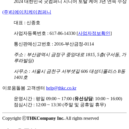
2024 대한민국 굿컴퍼니
시니어 토탈 케어 3년 연속 수상
(주)티에이치케이컴퍼니
대표 : 신종호
사업자등록번호 : 617-86-14330 [
사업자정보확인
]
통신판매신고번호 : 2016-부산금정-0114
주소 : 부산광역시 금정구 중앙대로 1815, 5층(구서동, 가
루라빌딩)
사무소 : 서울시 금천구 서부샛길 606 대성디폴리스 B동
1401호
이로움돌봄 고객센터
help@thkc.co.kr
운영시간 : 평일 09:00 ~ 17:00 (
유선상담
: 10:00 ~ 16:00)
점심시간 : 12:00 ~ 13:30 (주말 및 공휴일 휴무)
Copyright ⓒ
THKCompany Inc.
All rights reserved