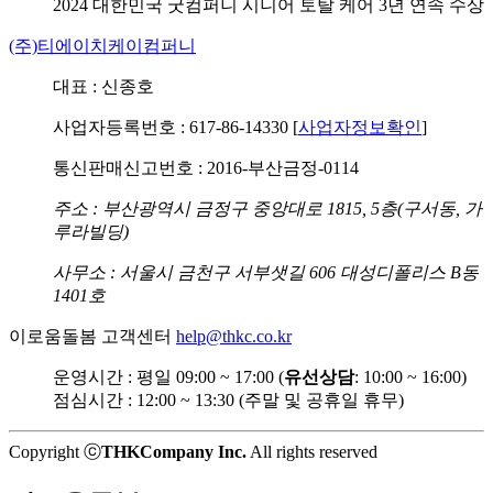
2024 대한민국 굿컴퍼니
시니어 토탈 케어 3년 연속 수상
(주)티에이치케이컴퍼니
대표 : 신종호
사업자등록번호 : 617-86-14330 [
사업자정보확인
]
통신판매신고번호 : 2016-부산금정-0114
주소 : 부산광역시 금정구 중앙대로 1815, 5층(구서동, 가
루라빌딩)
사무소 : 서울시 금천구 서부샛길 606 대성디폴리스 B동
1401호
이로움돌봄 고객센터
help@thkc.co.kr
운영시간 : 평일 09:00 ~ 17:00 (
유선상담
: 10:00 ~ 16:00)
점심시간 : 12:00 ~ 13:30 (주말 및 공휴일 휴무)
Copyright ⓒ
THKCompany Inc.
All rights reserved