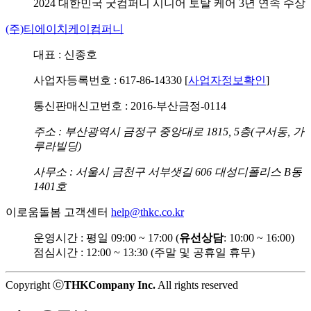
2024 대한민국 굿컴퍼니
시니어 토탈 케어 3년 연속 수상
(주)티에이치케이컴퍼니
대표 : 신종호
사업자등록번호 : 617-86-14330 [
사업자정보확인
]
통신판매신고번호 : 2016-부산금정-0114
주소 : 부산광역시 금정구 중앙대로 1815, 5층(구서동, 가
루라빌딩)
사무소 : 서울시 금천구 서부샛길 606 대성디폴리스 B동
1401호
이로움돌봄 고객센터
help@thkc.co.kr
운영시간 : 평일 09:00 ~ 17:00 (
유선상담
: 10:00 ~ 16:00)
점심시간 : 12:00 ~ 13:30 (주말 및 공휴일 휴무)
Copyright ⓒ
THKCompany Inc.
All rights reserved