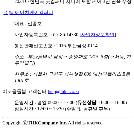
2024 대한민국 굿컴퍼니
시니어 토탈 케어 3년 연속 수상
(주)티에이치케이컴퍼니
대표 : 신종호
사업자등록번호 : 617-86-14330 [
사업자정보확인
]
통신판매신고번호 : 2016-부산금정-0114
주소 : 부산광역시 금정구 중앙대로 1815, 5층(구서동, 가
루라빌딩)
사무소 : 서울시 금천구 서부샛길 606 대성디폴리스 B동
1401호
이로움돌봄 고객센터
help@thkc.co.kr
운영시간 : 평일 09:00 ~ 17:00 (
유선상담
: 10:00 ~ 16:00)
점심시간 : 12:00 ~ 13:30 (주말 및 공휴일 휴무)
Copyright ⓒ
THKCompany Inc.
All rights reserved